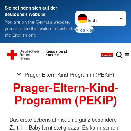
Sie befinden sich auf der
Sprache wechseln zu
deutschen Website
You are on the German website,
you can use the switch to switch to
Alles klar
the English one
Kreisverband
Spenden
Köln e.V.
Prager-Eltern-Kind-Programm (PEKiP)
Prager-Eltern-Kind-
Programm (PEKiP)
Das erste Lebensjahr ist eine ganz besondere
Zeit. Ihr Baby lernt stetig dazu: Es kann seinen