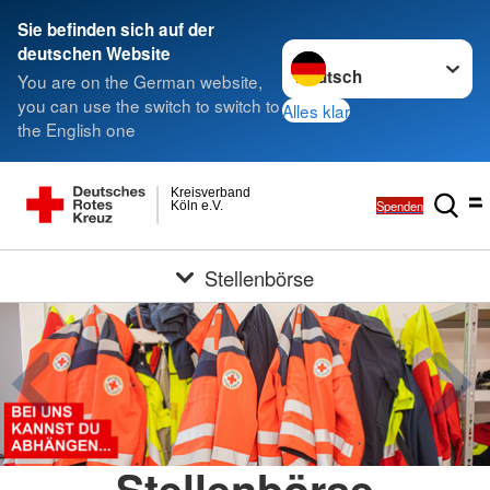
Sie befinden sich auf der
Sprache wechseln zu
deutschen Website
You are on the German website,
you can use the switch to switch to
Alles klar
the English one
Kreisverband
Spenden
Köln e.V.
Stellenbörse
Stellenbörse