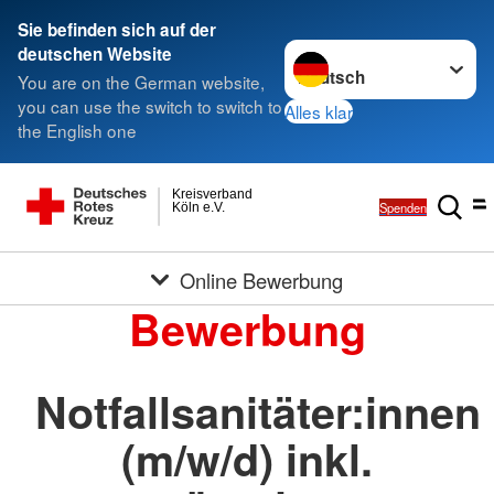
Sie befinden sich auf der
Sprache wechseln zu
deutschen Website
You are on the German website,
you can use the switch to switch to
Alles klar
the English one
Kreisverband
Spenden
Köln e.V.
Online Bewerbung
Bewerbung
Notfallsanitäter:innen
(m/w/d) inkl.